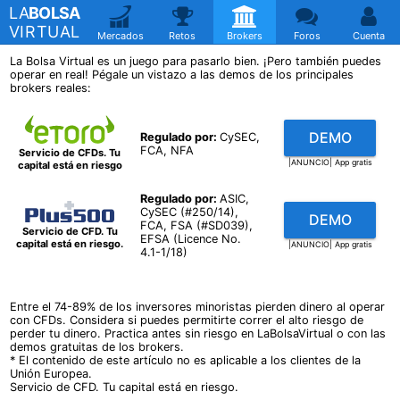
LA
BOLSA
VIRTUAL
Mercados
Retos
Brokers
Foros
Cuenta
La Bolsa Virtual es un juego para pasarlo bien. ¡Pero también puedes
operar en real! Pégale un vistazo a las demos de los principales
brokers reales:
DEMO
Regulado por:
CySEC
FCA
NFA
Servicio de CFDs. Tu
|ANUNCIO| App gratis
capital está en riesgo
Regulado por:
ASIC
CySEC (#250/14)
DEMO
FCA
FSA (#SD039)
Servicio de CFD. Tu
EFSA (Licence No.
capital está en riesgo.
|ANUNCIO| App gratis
4.1-1/18)
Entre el 74-89% de los inversores minoristas pierden dinero al operar
con CFDs. Considera si puedes permitirte correr el alto riesgo de
perder tu dinero. Practica antes sin riesgo en LaBolsaVirtual o con las
demos gratuitas de los brokers.
* El contenido de este artículo no es aplicable a los clientes de la
Unión Europea.
Servicio de CFD. Tu capital está en riesgo.